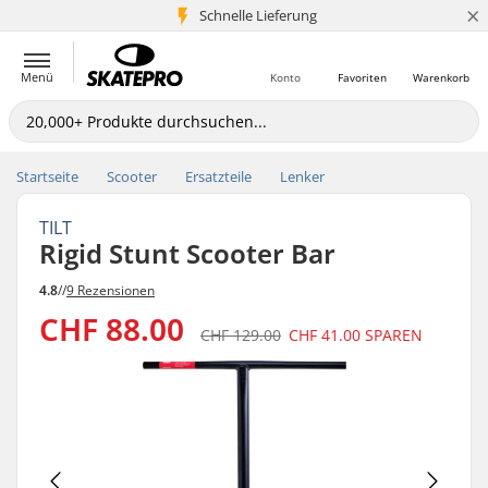
×
Schnelle Lieferung
5+ Mio. Kunden
Menü
Konto
Favoriten
Warenkorb
Startseite
Scooter
Ersatzteile
Lenker
TILT
Rigid Stunt Scooter Bar
4.8
//
9 Rezensionen
CHF 88.00
CHF 129.00
CHF 41.00
SPAREN