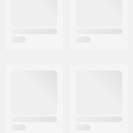
SCS Sleeve inkludiert:
Nein
Lenker-Design:
T
Compression
Nein
enthalten: