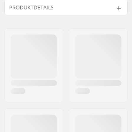
PRODUKTDETAILS
Kompatibel mit:
SCS
Kompatibel mit
Aluminum
Lenker/Griffe:
Lenkerhöhe:
710mm (28")
Lenkerbreite:
610mm (24")
Lenker-Material:
Aluminium 6061
Lenker-
35mm (Oversized)
Außendurchmesser:
Lenker-
24mm
Innendurchmesser:
Gewicht:
997g
Wärmebehandlungsverfahren:
T6
Backsweep:
Kein
SCS Ready:
Ja