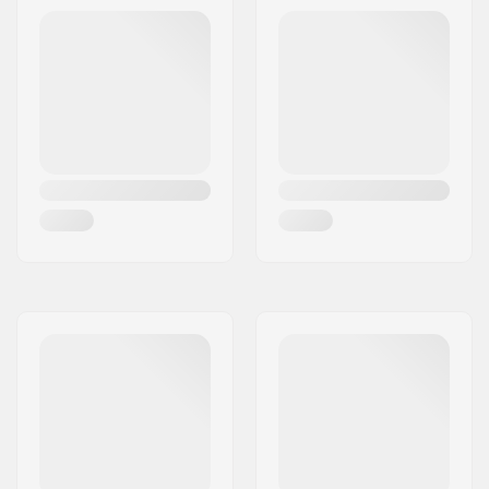
Headtube Länge:
115mm
Headset-Typ:
Integrated 1 1/8"
Deck Spacers:
Inklusive
Bremsen-Typ:
Flex Fender
Bremse/Fender:
Inklusive
Achse:
Inklusive
Achsen-Durchmesser:
8mm
Griptape:
Nicht enthalten