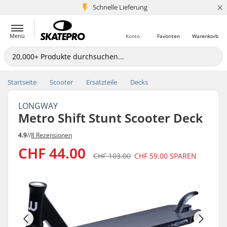
×
Schnelle Lieferung
5+ Mio. Kunden
Menü
Konto
Favoriten
Warenkorb
Startseite
Scooter
Ersatzteile
Decks
LONGWAY
Metro Shift Stunt Scooter Deck
4.9
//
8 Rezensionen
CHF 44.00
CHF 103.00
CHF 59.00
SPAREN