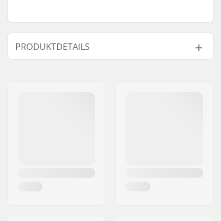
PRODUKTDETAILS
Deckbreite:
11.4cm (4.5")
Decklänge:
50cm (19.7")
Rollendurchmesser:
100mm, 110mm
Rollenbreite (Nabe):
24mm
Gewicht:
1410g
Material:
Aluminium 6000
Series
Wärmebehandlungsverfahren:
T6
Deck-Design:
One-piece
Deckform:
Peg-cut
Concave:
Ja
Lenkkopfwinkel:
82.5°