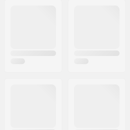
Innendurchmesser:
35mm (Oversized)
Clamp-Größe:
Double
Shim:
Inklusive
Gewicht:
135g
Compression
Nein
enthalten:
Material:
Aluminium 6000
Series
Shimlänge:
46mm