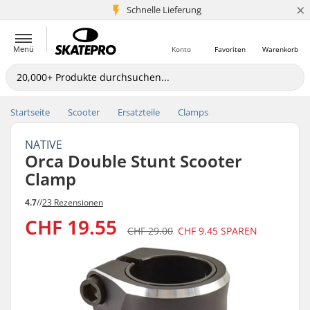
×
Schnelle Lieferung
5+ Mio. Kunden
Menü
Konto
Favoriten
Warenkorb
Startseite
Scooter
Ersatzteile
Clamps
NATIVE
Orca Double Stunt Scooter
Clamp
4.7
//
23 Rezensionen
CHF 19.55
CHF 29.00
CHF 9.45
SPAREN