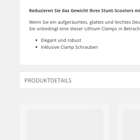
Reduzieren Sie das Gewicht Ihres Stunt-Scooters m
Wenn Sie ein aufgeräumtes, glattes und leichtes De
Sie unbedingt eine dieser Lithium Clamps in Betracht
Elegant und robust
Inklusive Clamp Schrauben
PRODUKTDETAILS
Clamp-Innendurchmesser:
35mm (Ov
Clamp-Größe:
Double
Gewicht:
132g