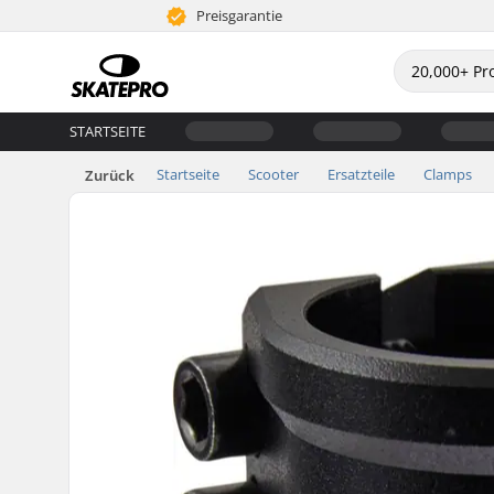
Preisgarantie
STARTSEITE
Startseite
Scooter
Ersatzteile
Clamps
Zurück