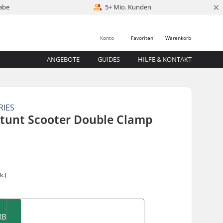
×
abe
5+ Mio. Kunden
Konto
Favoriten
Warenkorb
ANGEBOTE
GUIDES
HILFE & KONTAKT
RIES
Stunt Scooter Double Clamp
5
k.)
RB