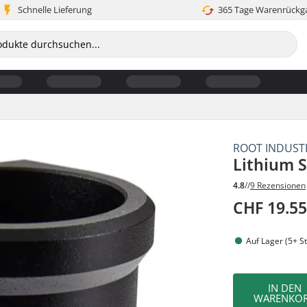
Schnelle Lieferung
365 Tage Warenrückg
ROOT INDUST
Lithium 
4.8
//
9 Rezensionen
CHF 19.5
Auf Lager (5+ St
IN DEN
WARENKO