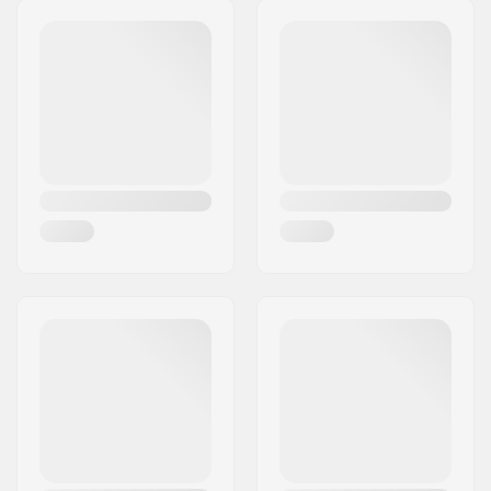
Lenker/Griffe:
Grip-Länge:
17cm
Material:
Gummi
Plugs:
Inklusive
Flange:
Flangeless
Härte:
Weich