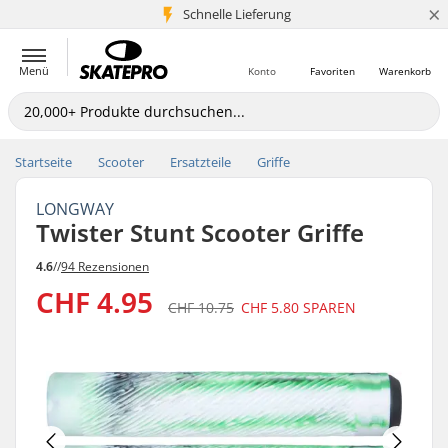
×
Schnelle Lieferung
5+ Mio. Kunden
Menü
Konto
Favoriten
Warenkorb
Startseite
Scooter
Ersatzteile
Griffe
LONGWAY
Twister Stunt Scooter Griffe
4.6
//
94 Rezensionen
CHF 4.95
CHF 10.75
CHF 5.80
SPAREN