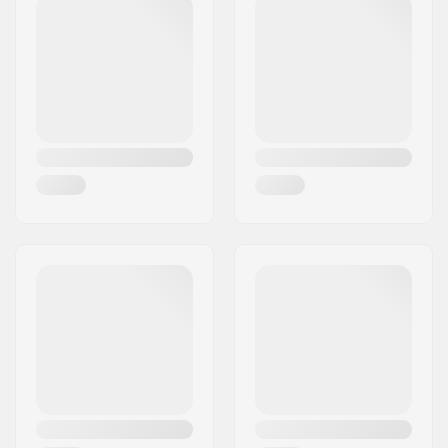
Grip-Länge:
16.3cm
Material:
Gummi
Plugs:
Inklusive
Flange:
Flangeless
Härte:
Mittel
Gewicht:
120g