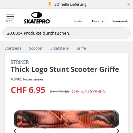
×
Schnelle Lieferung
5+ Mio. Kunden
Menü
Konto
Favoriten
Warenkorb
Startseite
Scooter
Ersatzteile
Griffe
STRIKER
Thick Logo Stunt Scooter Griffe
4.8
//
85 Rezensionen
CHF 6.95
CHF 12.65
CHF 5.70
SPAREN