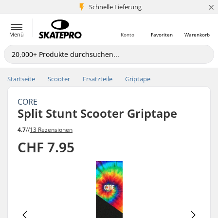
×
Schnelle Lieferung
5+ Mio. Kunden
Menü
Konto
Favoriten
Warenkorb
Startseite
Scooter
Ersatzteile
Griptape
CORE
Split Stunt Scooter Griptape
4.7
//
13 Rezensionen
CHF 7.95