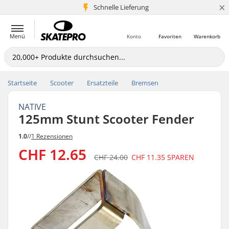
×
Schnelle Lieferung
5+ Mio. Kunden
Menü
Konto
Favoriten
Warenkorb
Startseite
Scooter
Ersatzteile
Bremsen
NATIVE
125mm Stunt Scooter Fender
1.0
//
1 Rezensionen
CHF 12.65
CHF 24.00
CHF 11.35
SPAREN