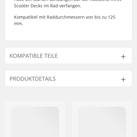
Scooter Decks im Rad verfangen.
Kompatibel mit Raddurchmessern von bis zu 125
mm.
KOMPATIBLE TEILE
Finde Produkte die kompatibel sind mit Native
125mm Stunt Scooter Fender:
PRODUKTDETAILS
Rollendurchmesser:
100mm, 110mm,
125mm
Kompatibel mit
Bremsen-Typ:
Fender (ohne Bremse)
Brake mounting bolt:
Nicht enthalten
Gewicht:
115g