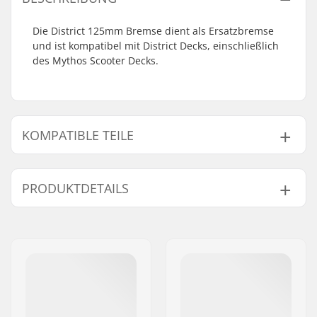
Die District 125mm Bremse dient als Ersatzbremse
und ist kompatibel mit District Decks, einschließlich
des Mythos Scooter Decks.
KOMPATIBLE TEILE
Finde Produkte die kompatibel sind mit District
125mm Stunt Scooter Bremse:
PRODUKTDETAILS
Rollendurchmesser:
115mm, 125mm
Kompatibel mit
Bremsen-Typ:
Flex Fender
Brake mounting bolt:
Nicht enthalten