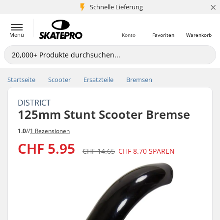
×
Schnelle Lieferung
5+ Mio. Kunden
Menü
Konto
Favoriten
Warenkorb
Startseite
Scooter
Ersatzteile
Bremsen
DISTRICT
125mm Stunt Scooter Bremse
1.0
//
1 Rezensionen
CHF 5.95
CHF 14.65
CHF 8.70
SPAREN