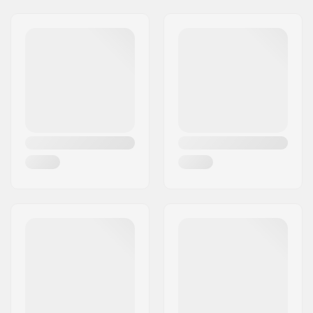
Kompatibel mit:
Gabeln ohne
Gewinde
Kugellagertyp:
Sealed
Gewicht:
67g
Starnut:
Nicht enthalten