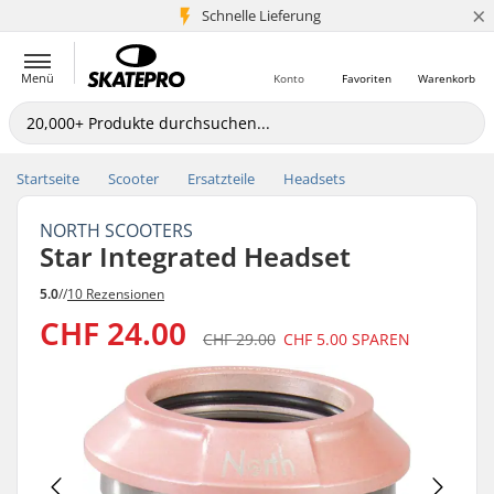
×
Schnelle Lieferung
5+ Mio. Kunden
Menü
Konto
Favoriten
Warenkorb
Startseite
Scooter
Ersatzteile
Headsets
NORTH SCOOTERS
Star Integrated Headset
5.0
//
10 Rezensionen
CHF 24.00
CHF 29.00
CHF 5.00
SPAREN