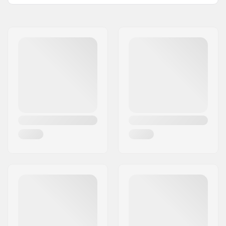
Rollendurchmesser:
110mm
Kugellager:
Inklusive
Rollenkern-Design:
Speichen
Gewicht:
220g
Rollen pro Packung:
2
Rollenkern-Material:
Aluminium
Rollenprofil:
Flach
Kugellager-Präzision:
ABEC-7
Kugellager Größe:
608
Rollenbreite (Nabe):
24mm
Achsen-Durchmesser:
8mm