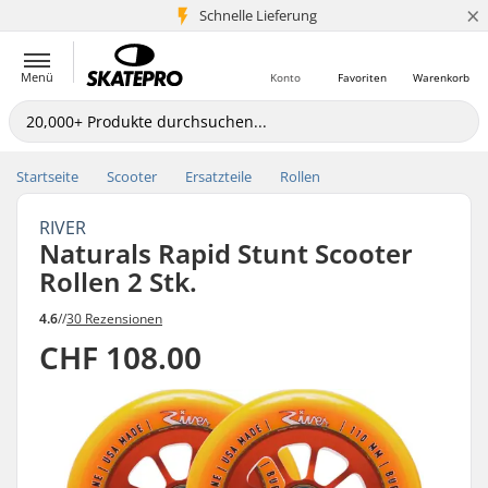
×
Schnelle Lieferung
5+ Mio. Kunden
Menü
Konto
Favoriten
Warenkorb
Startseite
Scooter
Ersatzteile
Rollen
RIVER
Naturals Rapid Stunt Scooter
Rollen 2 Stk.
4.6
//
30 Rezensionen
CHF 108.00