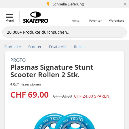
×
Schnelle Lieferung
5+ Mio. Kunden
Menü
Konto
Favoriten
Warenkorb
Startseite
Scooter
Ersatzteile
Rollen
PROTO
Plasmas Signature Stunt
Scooter Rollen 2 Stk.
4.0
//
4 Rezensionen
CHF 69.00
CHF 93.00
CHF 24.00
SPAREN