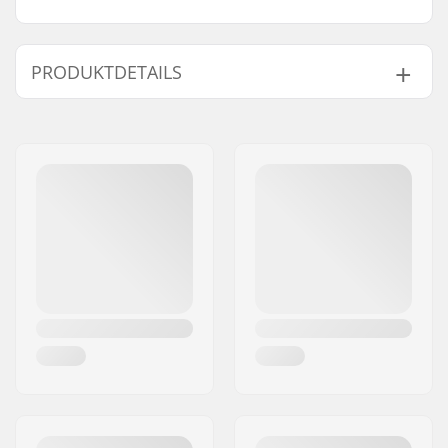
PRODUKTDETAILS
Rollendurchmesser:
110mm
Extra Features:
BUFF Core
Technologie
Kugellager:
Inklusive
Rollenkern-Design:
Speichen
Gewicht:
220g
Rollen pro Packung:
2
Rollenkern-Material:
Aluminium
Rollenprofil:
Flach
Kugellager-Präzision:
Nicht angegeben
Kugellager Größe:
608
Rollenbreite (Nabe):
24mm
Achsen-Durchmesser:
8mm