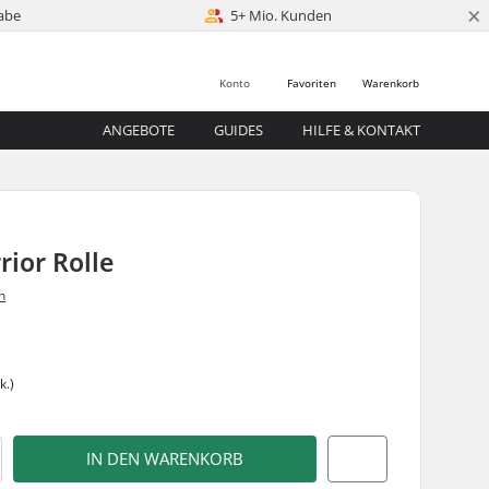
×
abe
5+ Mio. Kunden
Konto
Favoriten
Warenkorb
ANGEBOTE
GUIDES
HILFE & KONTAKT
ior Rolle
n
0
k.)
IN DEN WARENKORB