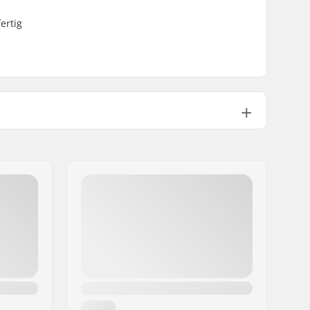
ertig
Luftreifen
85psi