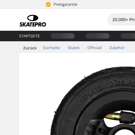
Preisgarantie
STARTSEITE
Startseite
Skates
Offroad
Zubehör
Zurück