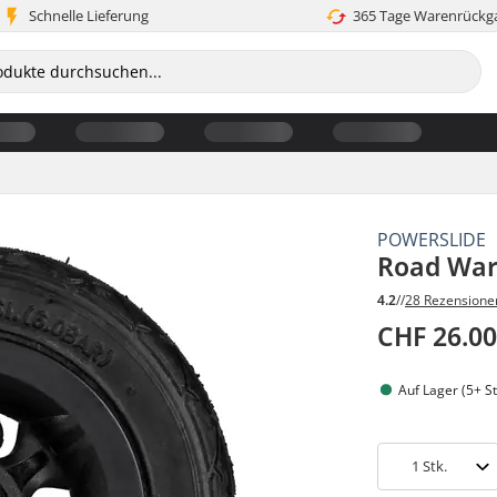
Schnelle Lieferung
365 Tage Warenrückg
POWERSLIDE
Road Warr
4.2
//
28 Rezensione
CHF 26.0
Auf Lager (5+ St
1
Stk.