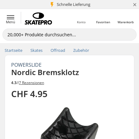
×
Schnelle Lieferung
5+ Mio. Kunden
Menü
Konto
Favoriten
Warenkorb
Startseite
Skates
Offroad
Zubehör
POWERSLIDE
Nordic Bremsklotz
4.3
//
7 Rezensionen
CHF 4.95