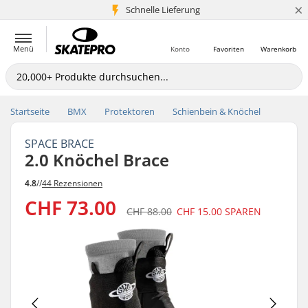
×
Schnelle Lieferung
5+ Mio. Kunden
Menü
Konto
Favoriten
Warenkorb
Startseite
BMX
Protektoren
Schienbein & Knöchel
SPACE BRACE
2.0 Knöchel Brace
4.8
//
44 Rezensionen
CHF 73.00
CHF 88.00
CHF 15.00
SPAREN