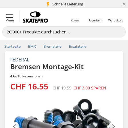
×
Schnelle Lieferung
5+ Mio. Kunden
Menü
Konto
Favoriten
Warenkorb
Startseite
BMX
Bremsteile
Ersatzteile
FEDERAL
Bremsen Montage-Kit
4.6
//
10 Rezensionen
CHF 16.55
CHF 19.55
CHF 3.00
SPAREN