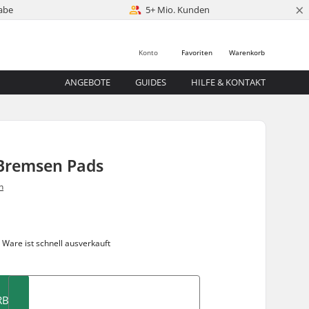
×
abe
5+ Mio. Kunden
Konto
Favoriten
Warenkorb
ANGEBOTE
GUIDES
HILFE & KONTAKT
Bremsen Pads
n
 Ware ist
schnell ausverkauft
RB