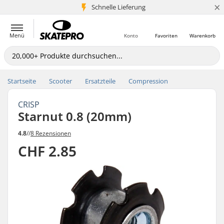
×
Schnelle Lieferung
5+ Mio. Kunden
Menü
Konto
Favoriten
Warenkorb
Startseite
Scooter
Ersatzteile
Compression
CRISP
Starnut 0.8 (20mm)
4.8
//
8 Rezensionen
CHF 2.85