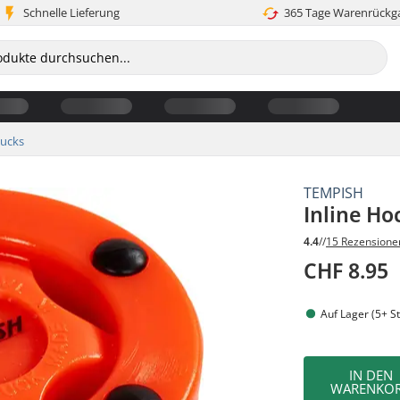
Schnelle Lieferung
365 Tage Warenrückg
Pucks
TEMPISH
Inline Ho
4.4
//
15 Rezensione
CHF 8.95
Auf Lager (5+ St
IN DEN
WARENKO