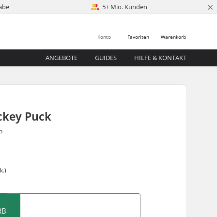
×
abe
5+ Mio. Kunden
Konto
Favoriten
Warenkorb
ANGEBOTE
GUIDES
HILFE & KONTAKT
ckey Puck
n
k.)
RB