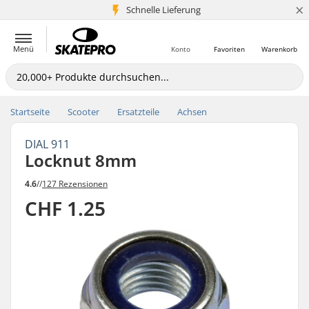
×
Schnelle Lieferung
5+ Mio. Kunden
Menü
Konto
Favoriten
Warenkorb
Startseite
Scooter
Ersatzteile
Achsen
DIAL 911
Locknut 8mm
4.6
//
127 Rezensionen
CHF 1.25