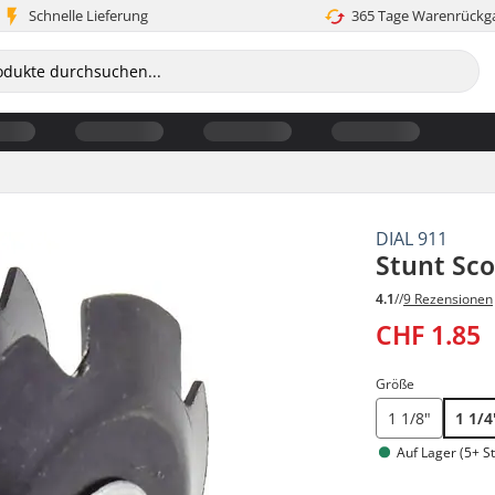
Schnelle Lieferung
365 Tage Warenrückg
DIAL 911
Stunt Sco
4.1
//
9 Rezensionen
CHF 1.85
Größe
1 1/8"
1 1/4
Auf Lager (5+ St