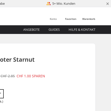
×
abe
5+ Mio. Kunden
Konto
Favoriten
Warenkorb
ANGEBOTE
GUIDES
HILFE & KONTAKT
oter Starnut
CHF 2.85
CHF 1.00
SPAREN
"
k.)