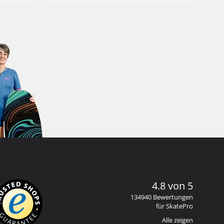
4.8 von 5
134940 Bewertungen
für SkatePro
Alle zeigen