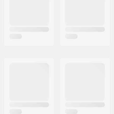
Stopper:
Ja
Kugellager-Präzision:
ABEC-5
Empfohlen für:
Outdoor Skating