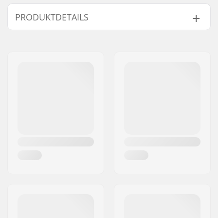
Finde Produkte die kompatibel sind mit SFR Vision
Canvas Rollschuhe Kinder Floral:
PRODUKTDETAILS
Größenverstellbarer
Nein
Kompatible Teile
Boot:
Rollendurchmesser:
53mm
Boot-Typ:
Semi-soft
Niveau:
Anfänger
Extra Features:
Integrierte
Trageschlaufe
Chassis-Material:
Plastik
Verschluss:
Schnürsenkel,
Klettverschluss
Gewicht:
1022g
Boot-Material:
Textil, PU-Leder
Manschette:
Hohe Stütze
Rollenbreite:
30mm