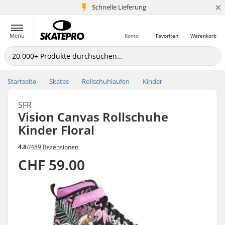
×
Schnelle Lieferung
5+ Mio. Kunden
Menü
Konto
Favoriten
Warenkorb
Startseite
Skates
Rollschuhlaufen
Kinder
SFR
Vision Canvas Rollschuhe
Kinder Floral
4.8
//
489 Rezensionen
CHF 59.00