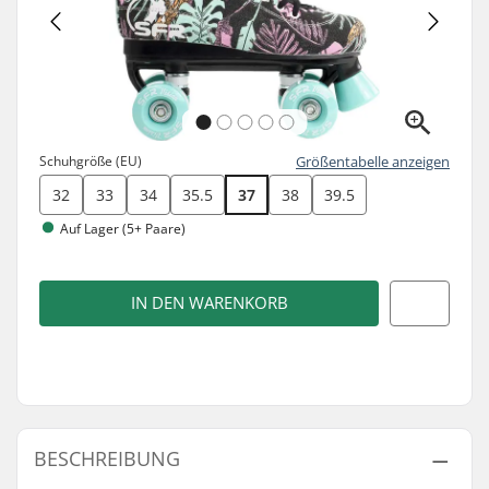
Schuhgröße (EU)
Größentabelle anzeigen
32
33
34
35.5
37
38
39.5
Auf Lager (5+ Paare)
IN DEN WARENKORB
BESCHREIBUNG