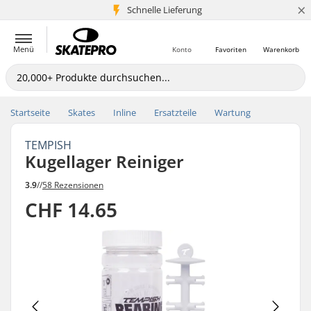
×
Schnelle Lieferung
5+ Mio. Kunden
Menü
Konto
Favoriten
Warenkorb
Startseite
Skates
Inline
Ersatzteile
Wartung
TEMPISH
Kugellager Reiniger
3.9
//
58 Rezensionen
CHF 14.65