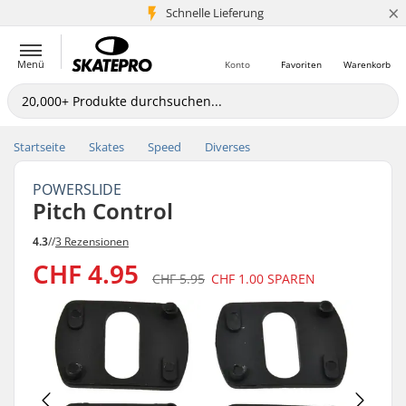
×
Schnelle Lieferung
5+ Mio. Kunden
Menü
Konto
Favoriten
Warenkorb
Startseite
Skates
Speed
Diverses
POWERSLIDE
Pitch Control
4.3
//
3 Rezensionen
CHF 4.95
CHF 5.95
CHF 1.00
SPAREN