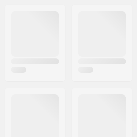
Lenker-Höhe:
9.75" (24.8cm)
Lenker-Breite:
29.5" (74.9cm)
Vorbau (Stem)
22.2mm
Durchmesser:
Lenker-Design:
Two-piece
Lenker-Material:
Chromoly-Stahl 4130
Upsweep:
1°
Backsweep:
12°
Kompatibel mit
Stahl
Lenker/Griffe: