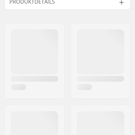
PRODUKTDETAILS
Lenker-Höhe:
7.87" (20cm)
Lenker-Breite:
27.5" (69.9cm)
Vorbau (Stem)
22.2mm
Durchmesser:
Lenker-Design:
Four-piece
Lenker-Material:
Aluminium 6061
Gewicht:
430g
Kompatibel mit
Aluminum
Lenker/Griffe: