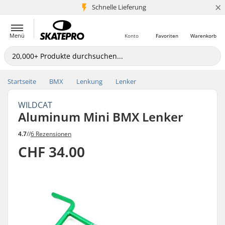
×
Schnelle Lieferung
5+ Mio. Kunden
Menü
Konto
Favoriten
Warenkorb
Startseite
BMX
Lenkung
Lenker
WILDCAT
Aluminum Mini BMX Lenker
4.7
//
6 Rezensionen
CHF 34.00