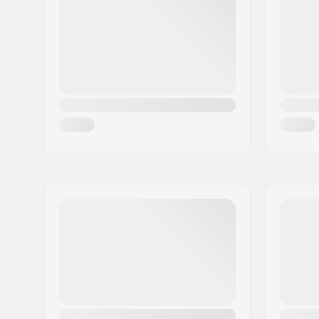
Headset-Typ:
Integrated
Achsen-Durchmesser:
10mm