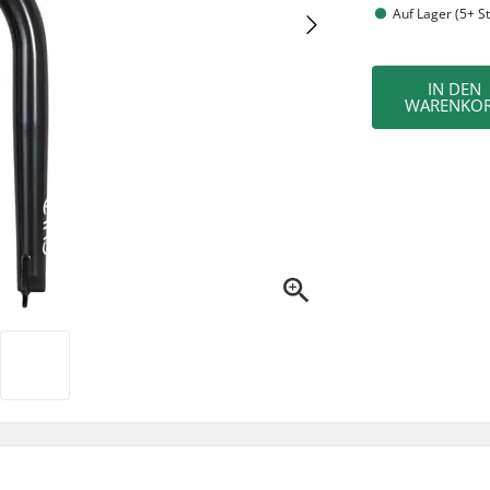
Auf Lager (5+ St
IN DEN
WARENKO