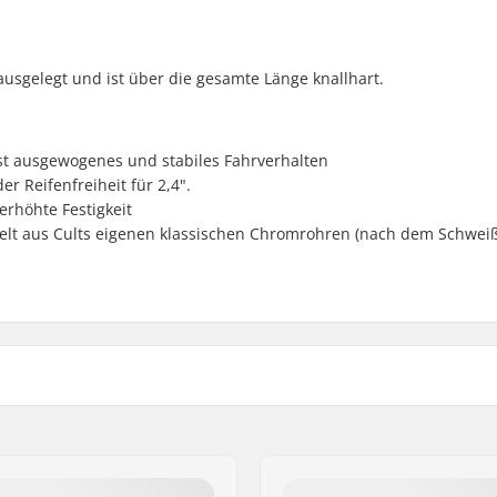
ausgelegt und ist über die gesamte Länge knallhart.
rst ausgewogenes und stabiles Fahrverhalten
r Reifenfreiheit für 2,4".
erhöhte Festigkeit
kelt aus Cults eigenen klassischen Chromrohren (nach dem Schwei
Lenkrohrlänge:
Reifenbreite:
Stahl
Forkgewinde: