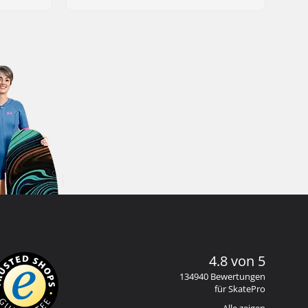
4.8 von 5
134940 Bewertungen
für SkatePro
Alle zeigen