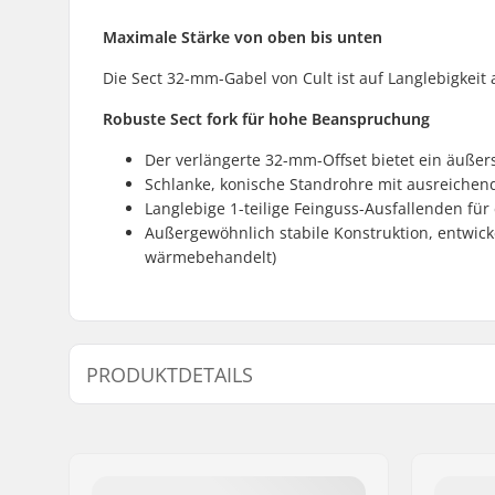
Maximale Stärke von oben bis unten
Die Sect 32-mm-Gabel von Cult ist auf Langlebigkeit 
Robuste Sect fork für hohe Beanspruchung
Der verlängerte 32-mm-Offset bietet ein äuße
Schlanke, konische Standrohre mit ausreichende
Langlebige 1-teilige Feinguss-Ausfallenden für 
Außergewöhnlich stabile Konstruktion, entwic
wärmebehandelt)
PRODUKTDETAILS
Reifen-Offset:
32mm
Reifen-Durchmesser:
20"
Material:
Chromoly-