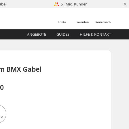
×
abe
5+ Mio. Kunden
Konto
Favoriten
Warenkorb
ANGEBOTE
GUIDES
HILFE & KONTAKT
m BMX Gabel
00