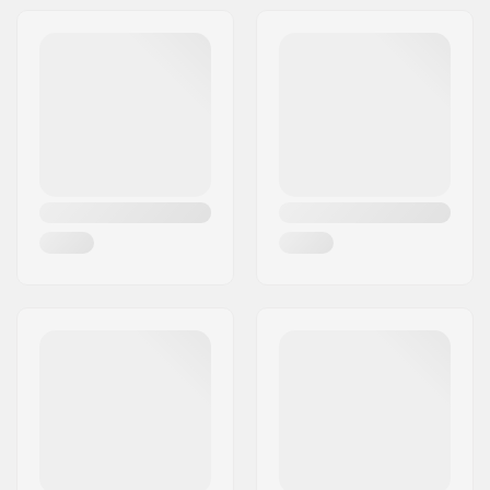
Type/Länge:
Vorbau (Stem)
22.2mm
Durchmesser:
Gewicht:
301g
Lenkerrohrgröße:
1 1/8"