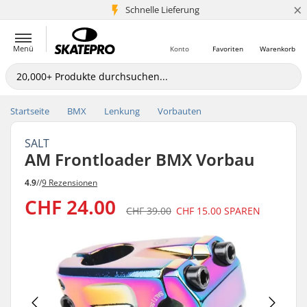
×
Schnelle Lieferung
5+ Mio. Kunden
Menü
Konto
Favoriten
Warenkorb
Startseite
BMX
Lenkung
Vorbauten
SALT
AM Frontloader BMX Vorbau
4.9
//
9 Rezensionen
CHF 24.00
CHF 39.00
CHF 15.00
SPAREN