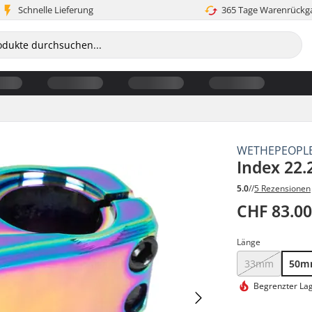
Schnelle Lieferung
365 Tage Warenrückg
WETHEPEOPL
Index 22
5.0
//
5 Rezensionen
CHF 83.0
Länge
33mm
50
Begrenzter La