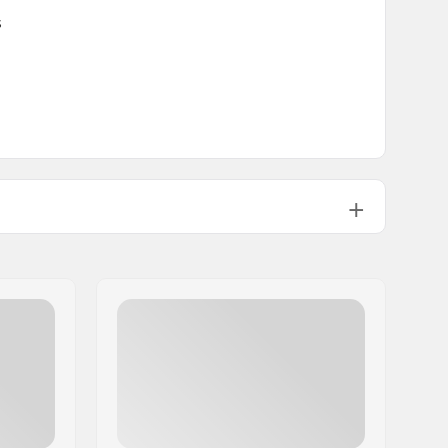
s
330g
1 1/8"