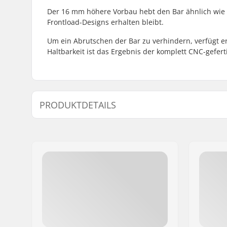
Der 16 mm höhere Vorbau hebt den Bar ähnlich wie
Frontload-Designs erhalten bleibt.
Um ein Abrutschen der Bar zu verhindern, verfügt e
Haltbarkeit ist das Ergebnis der komplett CNC-gefer
PRODUKTDETAILS
Vorbau(Stem)-Type/Länge:
50mm, Fro
Lenkererhöhung:
16mm
Vorbau (Stem) Durchmesser:
22.2mm