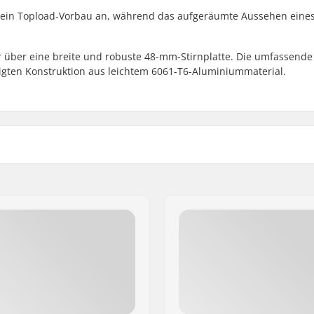
 ein Topload-Vorbau an, während das aufgeräumte Aussehen eine
r über eine breite und robuste 48-mm-Stirnplatte. Die umfassende
tigten Konstruktion aus leichtem 6061-T6-Aluminiummaterial.
nt load
Gewicht:
Lenkerrohrgröße: