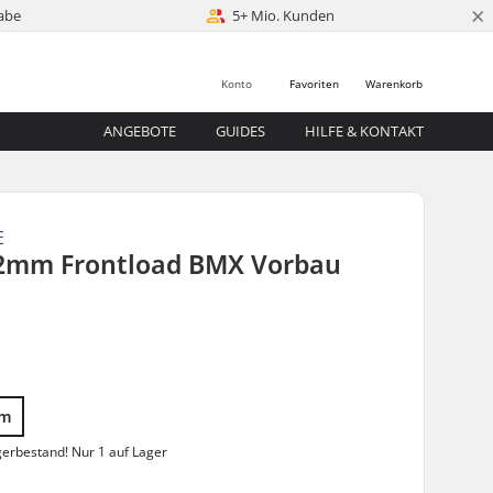
×
abe
5+ Mio. Kunden
Konto
Favoriten
Warenkorb
ANGEBOTE
GUIDES
HILFE & KONTAKT
E
.2mm Frontload BMX Vorbau
0
mm
gerbestand!
Nur 1 auf Lager