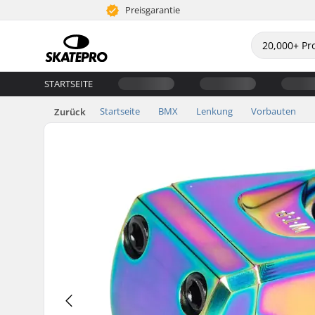
Preisgarantie
STARTSEITE
Startseite
BMX
Lenkung
Vorbauten
Zurück