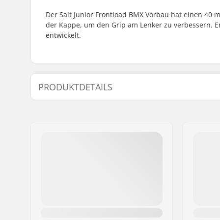
Der Salt Junior Frontload BMX Vorbau hat einen 40
der Kappe, um den Grip am Lenker zu verbessern. E
entwickelt.
PRODUKTDETAILS
Vorbau(Stem)-Type/Länge:
40mm, Fro
Lenkererhöhung:
5mm
Vorbau (Stem) Durchmesser:
22.2mm