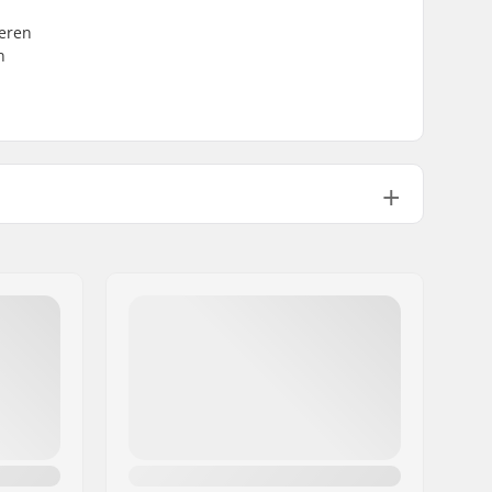
neren
n
243g
1 1/8"