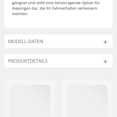
geeignet und stellt eine hervorragende Option für
diejenigen dar, die ihr Fahrverhalten verbessern
möchten.
MODELL-DATEN
Modell
Vorbau(Stem)-Type/Länge
PRODUKTDETAILS
48mm - Schwarz
48mm, Top load
48mm - Silber
-
Lenkererhöhung:
22mm
53mm - Schwarz
53mm, Top load
Vorbau (Stem)
22.2mm
Durchmesser:
53mm - Silber
-
Gewicht:
311g
Lenkerrohrgröße:
1 1/8"