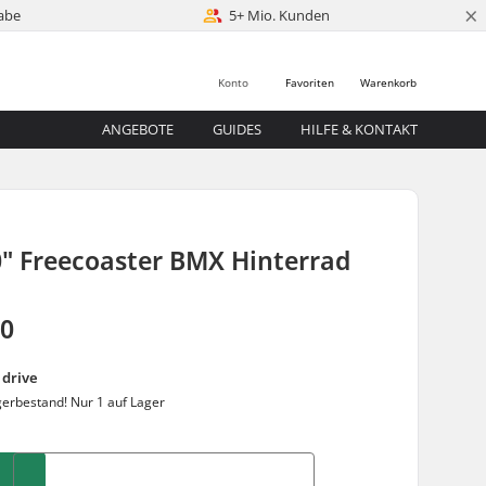
×
abe
5+ Mio. Kunden
Konto
Favoriten
Warenkorb
ANGEBOTE
GUIDES
HILFE & KONTAKT
" Freecoaster BMX Hinterrad
00
 drive
gerbestand!
Nur 1 auf Lager