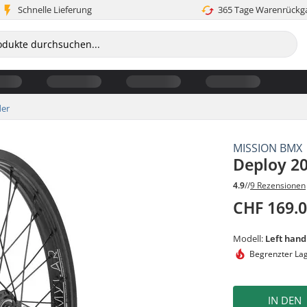
Schnelle Lieferung
365 Tage Warenrückg
der
MISSION BMX
Deploy 20
4.9
//
9 Rezensionen
CHF 169.
Modell:
Left hand
Begrenzter La
IN DEN