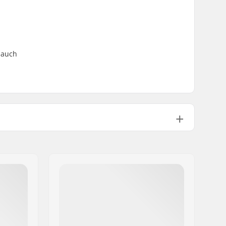
s auch
36
Doppelwandfelge
(Hohlkammerfelge)
9T
Male
Nicht enthalten
1419g