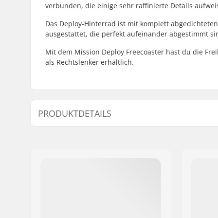
verbunden, die einige sehr raffinierte Details aufweis
Das Deploy-Hinterrad ist mit komplett abgedichtete
ausgestattet, die perfekt aufeinander abgestimmt si
Mit dem Mission Deploy Freecoaster hast du die Freih
als Rechtslenker erhältlich.
PRODUKTDETAILS
BMX Disziplin:
Freestyle
Felgen Material:
6061-T6 al
BMX-Laufrad:
Rear
Reifen-Durchmesser:
20"
Nabe:
Freecoaste
Achsen-Durchmesser:
14mm
Driver-Seite:
Links