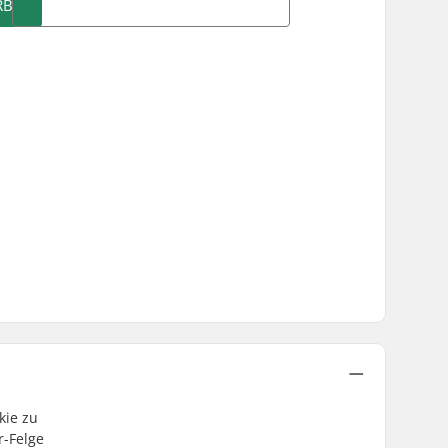
RB
kie zu
r-Felge