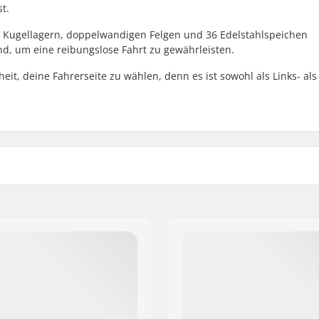
t.
n Kugellagern, doppelwandigen Felgen und 36 Edelstahlspeichen
nd, um eine reibungslose Fahrt zu gewährleisten.
eit, deine Fahrerseite zu wählen, denn es ist sowohl als Links- al
 BMX
Speichenanzahl:
loy
BMX Felgen Typ:
Zahnanzahl:
r, Versiegelte Kugellager
BMX-Achsentyp:
Hubschutz:
Gewicht: