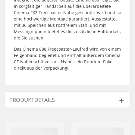
in sorgfältiger Handarbeit auf die überarbeitete
Cinema FX2 Freecoaster Nabe geschnürt wird und so
eine hochwertige Montage garantiert. Ausgestattet
mit 36 Speichen aus rostfreiem Stahl und mit
Messingnippeln bietet es die zusätzliche Haltbarkeit,
die Sie suchen.
Das Cinema 888 Freecoaster-Laufrad wird von einem
Felgenband begleitet und enthält außerdem Cinema
CF-Nabenschützer aus Nylon - ein Rundum-Paket
direkt aus der Verpackung!
PRODUKTDETAILS
BMX Disziplin:
Freestyle BMX
Extra Features:
Rim strip
Felgen Material:
6061-T6 alloy