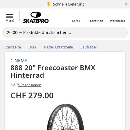
×
Schnelle Lieferung
5+ Mio. Kunden
Menü
Konto
Favoriten
Warenkorb
Startseite
BMX
Räder Ersatzteile
Laufräder
CINEMA
888 20" Freecoaster BMX
Hinterrad
3.8
//
5 Rezensionen
CHF 279.00