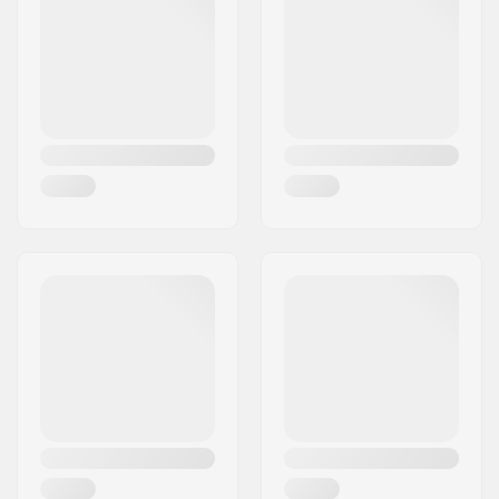
BMX-Laufrad:
Rear
Reifen-Durchmesser:
20"
Nabe:
Freecoaster,
Versiegelte
Kugellager
Achsen-Durchmesser:
14mm
Driver-Seite:
Links
Speichenanzahl:
36
BMX Felgen Typ:
Doppelwandfelge
(Hohlkammerfelge)
Zahnanzahl:
9T
BMX-Achsentyp:
Male
Hubschutz:
Beide Seiten
Gewicht:
1478g