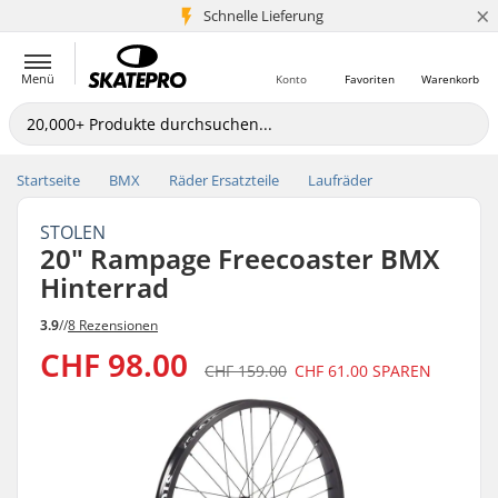
×
Schnelle Lieferung
5+ Mio. Kunden
Menü
Konto
Favoriten
Warenkorb
Startseite
BMX
Räder Ersatzteile
Laufräder
STOLEN
20" Rampage Freecoaster BMX
Hinterrad
3.9
//
8 Rezensionen
CHF 98.00
CHF 159.00
CHF 61.00
SPAREN