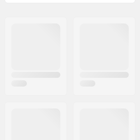
BMX Disziplin:
Freestyle BMX
Felgen Material:
6061-T6 alloy
BMX-Laufrad:
Rear
Reifen-Durchmesser:
20"
Nabe:
Freecoaster,
Versiegelte
Kugellager
Achsen-Durchmesser:
14mm
Driver-Seite:
Links
Speichenanzahl:
36
BMX Felgen Typ:
Doppelwandfelge
(Hohlkammerfelge)
Zahnanzahl:
9T
BMX-Achsentyp:
Male
Hubschutz:
Nicht enthalten
Gewicht:
1315g