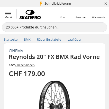
×
Schnelle Lieferung
5+ Mio. Kunden
Menü
Konto
Favoriten
Warenkorb
Startseite
BMX
Räder Ersatzteile
Laufräder
CINEMA
Reynolds 20" FX BMX Rad Vorne
4.5
//
2 Rezensionen
CHF 179.00