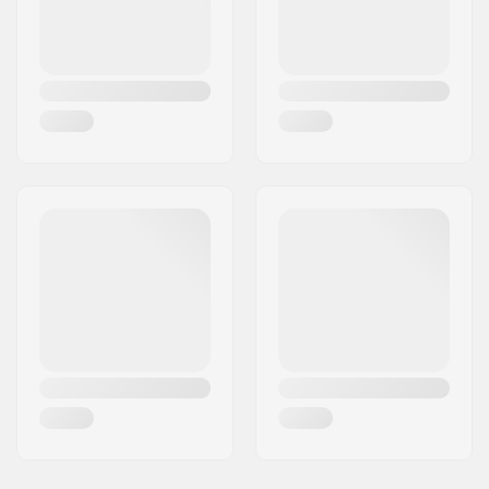
Nabe:
Versiegelte
Kugellager
Achsen-Durchmesser:
10mm
Speichenanzahl:
36
BMX Felgen Typ:
Doppelwandfelge
(Hohlkammerfelge)
BMX-Achsentyp:
Female
Hubschutz:
Beide Seiten
Gewicht:
1133g