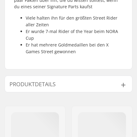
paar Fakten über ihn, die du wissen solltest, wenn
du eines seiner Signature Parts kaufst
Viele halten ihn für den größten Street Rider
aller Zeiten
Er wurde 7-mal Rider of the Year beim NORA
Cup
Er hat mehrere Goldmedaillen bei den X
Games Street gewonnen
PRODUKTDETAILS
BMX Disziplin:
Freestyle BMX
Extra Features:
Rim strip
Felgen Material:
6061-T6 alloy
BMX-Laufrad:
Front
Reifen-Durchmesser:
20"