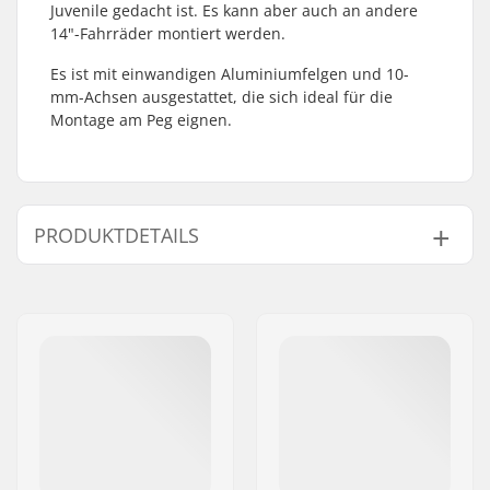
Juvenile gedacht ist. Es kann aber auch an andere
14"-Fahrräder montiert werden.
Es ist mit einwandigen Aluminiumfelgen und 10-
mm-Achsen ausgestattet, die sich ideal für die
Montage am Peg eignen.
PRODUKTDETAILS
BMX Disziplin:
Freestyle BMX
Felgen Material:
Aluminum
BMX-Laufrad:
Front
Reifen-Durchmesser:
14"
Achsen-Durchmesser:
10mm
Driver-Seite:
Non-driver Side
Speichenanzahl:
16