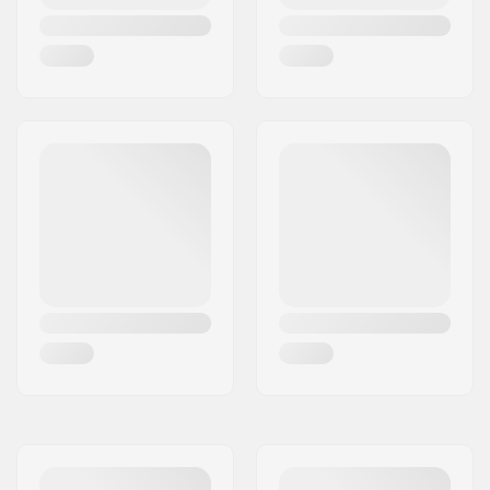
BMX-Achsentyp:
Male
Hubschutz:
Nicht enthalten
Gewicht:
553g