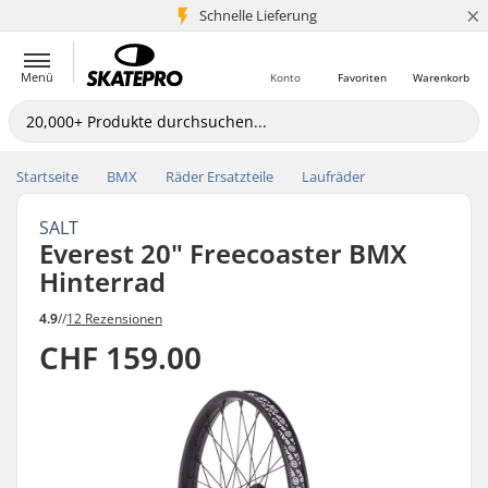
×
Schnelle Lieferung
5+ Mio. Kunden
Menü
Konto
Favoriten
Warenkorb
Startseite
BMX
Räder Ersatzteile
Laufräder
SALT
Everest 20" Freecoaster BMX
Hinterrad
4.9
//
12 Rezensionen
CHF 159.00