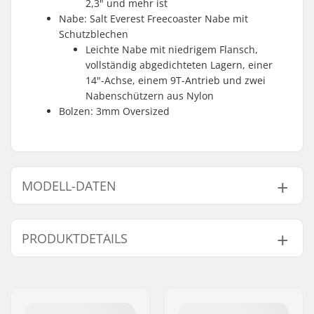
2,3" und mehr ist
Nabe: Salt Everest Freecoaster Nabe mit
Schutzblechen
Leichte Nabe mit niedrigem Flansch,
vollständig abgedichteten Lagern, einer
14"-Achse, einem 9T-Antrieb und zwei
Nabenschützern aus Nylon
Bolzen: 3mm Oversized
MODELL-DATEN
Modell
Driver-Seite
PRODUKTDETAILS
Right hand drive
Rechts
Left hand drive
Links
BMX Disziplin:
Freestyle BMX
Flansch:
Low
Felgen Material:
Aluminum