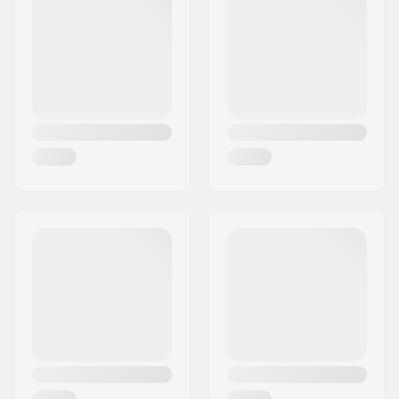
BMX-Laufrad:
Rear
Reifen-Durchmesser:
20"
Nabe:
Freecoaster,
Versiegelte
Kugellager
Reifenbreite:
2.3"
Achsen-Durchmesser:
14mm
Speichenanzahl:
36
BMX Felgen Typ:
Doppelwandfelge
(Hohlkammerfelge)
Zahnanzahl:
9T
BMX-Achsentyp:
Male
Hubschutz:
Beide Seiten