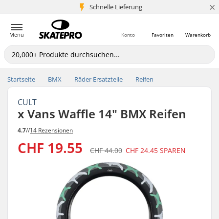
×
Schnelle Lieferung
5+ Mio. Kunden
Menü
Konto
Favoriten
Warenkorb
Startseite
BMX
Räder Ersatzteile
Reifen
CULT
x Vans Waffle 14" BMX Reifen
4.7
//
14 Rezensionen
CHF 19.55
CHF 44.00
CHF 24.45
SPAREN