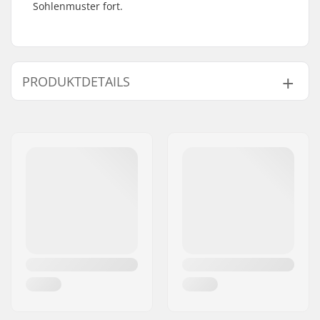
Sohlenmuster fort.
PRODUKTDETAILS
BMX Disziplin:
Freestyle BMX
Reifen-Durchmesser:
14"
Reifenbreite:
2.2"
Zusammenklappbar:
Nicht faltbar
Reifendruck:
65psi
Gewicht:
515g
Anzahl pro Packung:
1
Tubeless Ready:
No