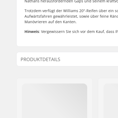
Nathans herausfordernden Gaps und seinem kraftvoll
Trotzdem verfügt der Williams 20"-Reifen über ein sc
Aufwärtsfahren gewährleistet, sowie über feine Rä
Manövrieren auf den Kanten.
Hinweis
: Vergewissern Sie sich vor dem Kauf, dass I
PRODUKTDETAILS
BMX Disziplin:
Freestyle
Reifenprofil:
Mikro-geri
Profil
Reifen-Durchmesser:
20"
Reifenbreite:
2.5"