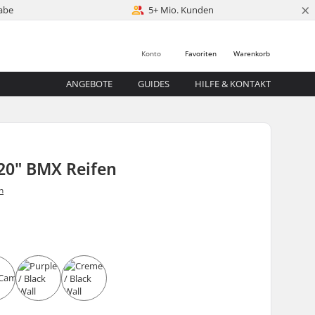
×
abe
5+ Mio. Kunden
Konto
Favoriten
Warenkorb
ANGEBOTE
GUIDES
HILFE & KONTAKT
20" BMX Reifen
n
0