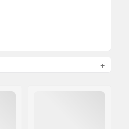
Nicht faltbar
60psi
674g
1
No