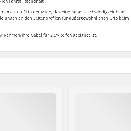
en Fahrstil standhält.
hlankes Profil in der Mitte, das eine hohe Geschwindigkeit beim
ndelungen an den Seitenprofilen für außergewöhnlichen Grip beim
hr Rahmen/Ihre Gabel für 2,5"-Reifen geeignet ist.
 BMX
Zusammenklappbar:
ffeltes Profil, Centerline
Reifendruck:
Gewicht:
Anzahl pro Packung:
Tubeless Ready: