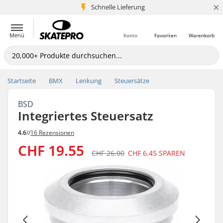
×
Schnelle Lieferung
5+ Mio. Kunden
Menü
Konto
Favoriten
Warenkorb
Startseite
BMX
Lenkung
Steuersätze
BSD
Integriertes Steuersatz
4.6
//
16 Rezensionen
CHF 19.55
CHF 26.00
CHF 6.45
SPAREN