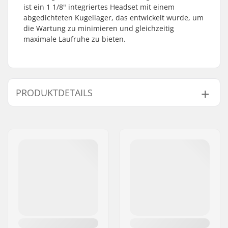
ist ein 1 1/8" integriertes Headset mit einem
abgedichteten Kugellager, das entwickelt wurde, um
die Wartung zu minimieren und gleichzeitig
maximale Laufruhe zu bieten.
PRODUKTDETAILS
Headset-Typ:
Integrated 1 1/8"
Kompatibel mit:
Gabeln ohne
Gewinde
Kugellagertyp:
Sealed
Crown Race:
Inklusive
C-ring:
Aluminium
Starnut:
Nicht enthalten