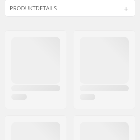
PRODUKTDETAILS
Headset-Typ:
Integrated 1 1/8"
Lenkerrohrgröße:
1 1/8"
Kompatibel mit:
Gabeln ohne
Gewinde
Kugellagertyp:
Sealed
Gewicht:
164g
Crown Race:
Kein
C-ring:
Aluminium
Starnut:
Nicht enthalten