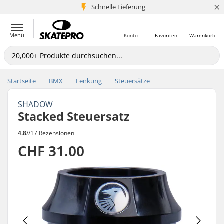
×
Schnelle Lieferung
5+ Mio. Kunden
Menü
Konto
Favoriten
Warenkorb
Startseite
BMX
Lenkung
Steuersätze
SHADOW
Stacked Steuersatz
4.8
//
17 Rezensionen
CHF 31.00