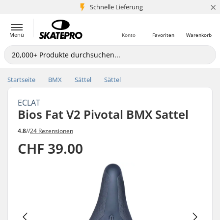
×
Schnelle Lieferung
5+ Mio. Kunden
Menü
Konto
Favoriten
Warenkorb
Startseite
BMX
Sättel
Sättel
ECLAT
Bios Fat V2 Pivotal BMX Sattel
4.8
//
24 Rezensionen
CHF 39.00