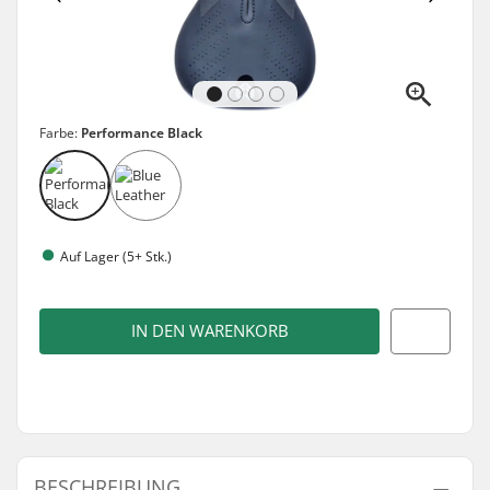
Farbe:
Performance Black
Auf Lager (5+ Stk.)
IN DEN WARENKORB
BESCHREIBUNG