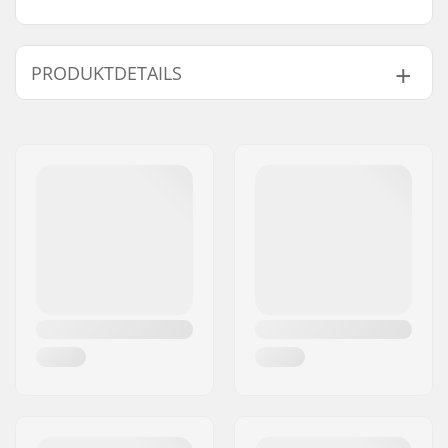
PRODUKTDETAILS
Bezug:
Kunstleder
Sattel:
Pivotal
Sattelpolsterung:
Fat
Gewicht:
338g