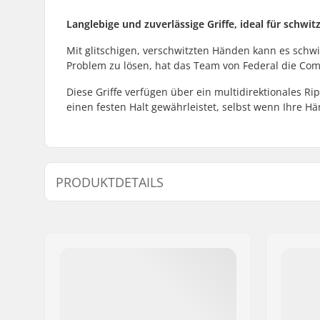
Langlebige und zuverlässige Griffe, ideal für schwi
Mit glitschigen, verschwitzten Händen kann es schwi
Problem zu lösen, hat das Team von Federal die Com
Diese Griffe verfügen über ein multidirektionales Ri
einen festen Halt gewährleistet, selbst wenn Ihre Hä
PRODUKTDETAILS
Kompatibel mit Lenker/Griffe:
Stahl
Grip-Länge:
16.8cm
Flange:
Flangeles