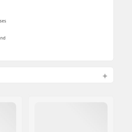
eses
und
Gummi
Inklusive
Mittel