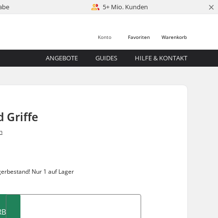
×
abe
5+ Mio. Kunden
Konto
Favoriten
Warenkorb
ANGEBOTE
GUIDES
HILFE & KONTAKT
Griffe
n
gerbestand!
Nur 1 auf Lager
RB