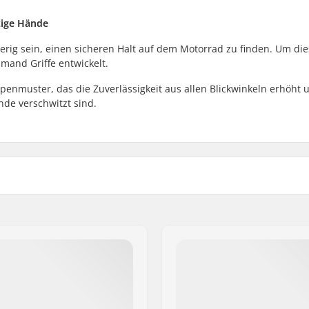
tzige Hände
erig sein, einen sicheren Halt auf dem Motorrad zu finden. Um di
mand Griffe entwickelt.
ppenmuster, das die Zuverlässigkeit aus allen Blickwinkeln erhöht 
nde verschwitzt sind.
Material:
Plugs:
s
Härte: