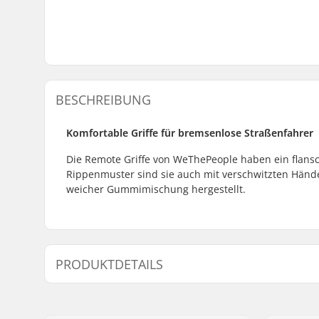
BESCHREIBUNG
Komfortable Griffe für bremsenlose Straßenfahrer
Die Remote Griffe von WeThePeople haben ein flansc
Rippenmuster sind sie auch mit verschwitzten Händen
weicher Gummimischung hergestellt.
PRODUKTDETAILS
Kompatibel mit Lenker/Griffe:
Aluminum,
Grip-Länge:
16.0cm