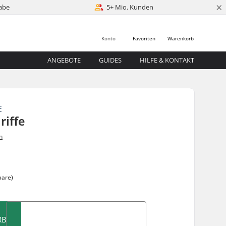
×
abe
5+ Mio. Kunden
Konto
Favoriten
Warenkorb
ANGEBOTE
GUIDES
HILFE & KONTAKT
E
riffe
n
aare)
RB