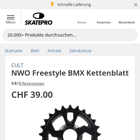
×
Schnelle Lieferung
5+ Mio. Kunden
Menü
Konto
Favoriten
Warenkorb
Startseite
BMX
Antrieb
Zahnkränze
CULT
NWO Freestyle BMX Kettenblatt
4.8
//
8 Rezensionen
CHF 39.00