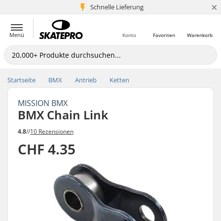
×
Schnelle Lieferung
5+ Mio. Kunden
Menü
Konto
Favoriten
Warenkorb
Startseite
BMX
Antrieb
Ketten
MISSION BMX
BMX Chain Link
4.8
//
10 Rezensionen
CHF 4.35