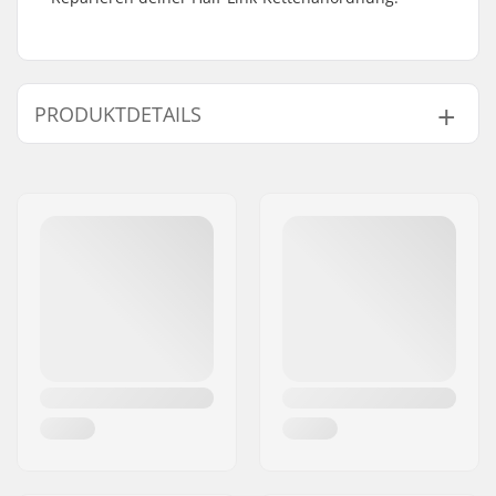
PRODUKTDETAILS
Kettentyp:
Half link
Gewicht:
12g