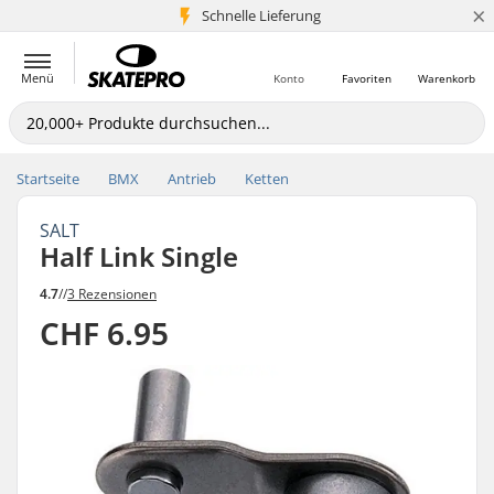
×
Schnelle Lieferung
5+ Mio. Kunden
Menü
Konto
Favoriten
Warenkorb
Startseite
BMX
Antrieb
Ketten
SALT
Half Link Single
4.7
//
3 Rezensionen
CHF 6.95