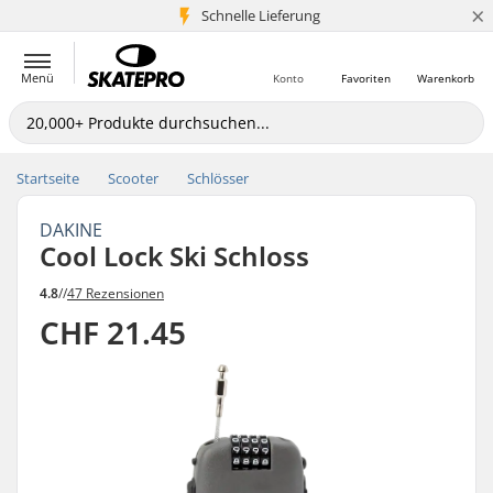
×
Schnelle Lieferung
5+ Mio. Kunden
Menü
Konto
Favoriten
Warenkorb
Startseite
Scooter
Schlösser
DAKINE
Cool Lock Ski Schloss
4.8
//
47 Rezensionen
CHF 21.45