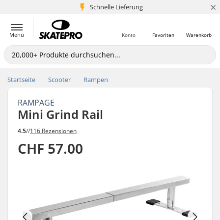
×
Schnelle Lieferung
5+ Mio. Kunden
Menü
Konto
Favoriten
Warenkorb
Startseite
Scooter
Rampen
RAMPAGE
Mini Grind Rail
4.5
//
116 Rezensionen
CHF 57.00