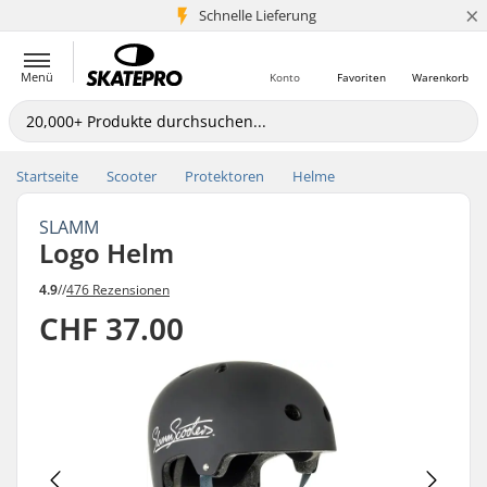
×
Schnelle Lieferung
5+ Mio. Kunden
Menü
Konto
Favoriten
Warenkorb
Startseite
Scooter
Protektoren
Helme
SLAMM
Logo Helm
4.9
//
476 Rezensionen
CHF 37.00